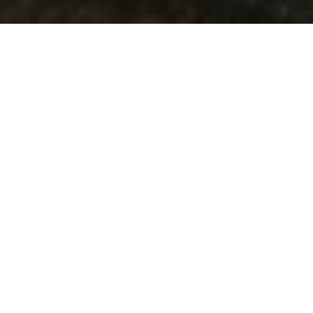
"Interior Design
München" neu definiert:
Lova Design rockt
gewerbliche Spaces
Wir haben uns dem Thema Interior Design in der
pulsierenden Metropole München verschrieben. Wo
Tradition auf Trend trifft, sticht Lova Design heraus –
das junge, dynamische Raumkonzept & Design Büro,
das gewerbliche Interieurs auf ein neues Level hebt.
Spezialisiert auf die Inneneinrichtung von Gastronomie,
Fitnessstudios, Büros, Cafés, Bars, Restaurants und